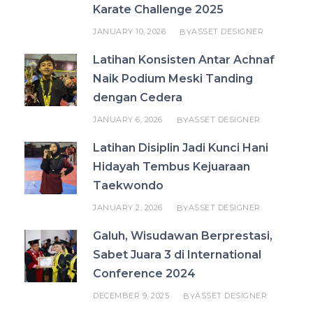
Karate Challenge 2025
JANUARY 10, 2026
ASSET DESIGNER
BY
Latihan Konsisten Antar Achnaf
Naik Podium Meski Tanding
dengan Cedera
JANUARY 6, 2026
ASSET DESIGNER
BY
Latihan Disiplin Jadi Kunci Hani
Hidayah Tembus Kejuaraan
Taekwondo
JANUARY 2, 2026
ASSET DESIGNER
BY
Galuh, Wisudawan Berprestasi,
Sabet Juara 3 di International
Conference 2024
DECEMBER 9, 2025
ASSET DESIGNER
BY