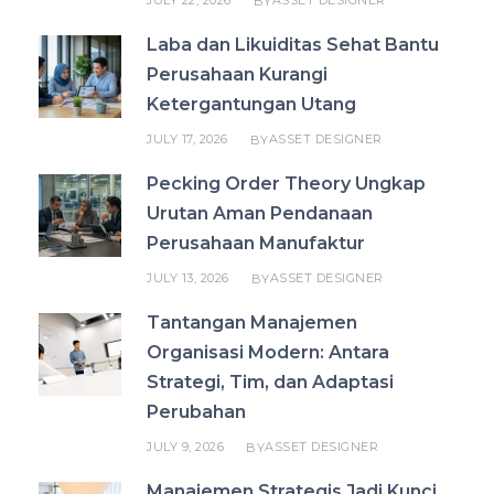
BY
Laba dan Likuiditas Sehat Bantu
Perusahaan Kurangi
Ketergantungan Utang
JULY 17, 2026
ASSET DESIGNER
BY
Pecking Order Theory Ungkap
Urutan Aman Pendanaan
Perusahaan Manufaktur
JULY 13, 2026
ASSET DESIGNER
BY
Tantangan Manajemen
Organisasi Modern: Antara
Strategi, Tim, dan Adaptasi
Perubahan
JULY 9, 2026
ASSET DESIGNER
BY
Manajemen Strategis Jadi Kunci