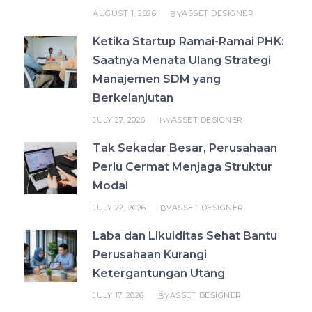
AUGUST 1, 2026
ASSET DESIGNER
BY
Ketika Startup Ramai-Ramai PHK:
Saatnya Menata Ulang Strategi
Manajemen SDM yang
Berkelanjutan
JULY 27, 2026
ASSET DESIGNER
BY
Tak Sekadar Besar, Perusahaan
Perlu Cermat Menjaga Struktur
Modal
JULY 22, 2026
ASSET DESIGNER
BY
Laba dan Likuiditas Sehat Bantu
Perusahaan Kurangi
Ketergantungan Utang
JULY 17, 2026
ASSET DESIGNER
BY