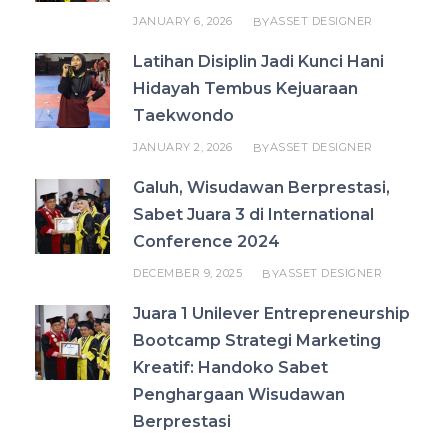
JANUARY 6, 2026
ASSET DESIGNER
BY
Latihan Disiplin Jadi Kunci Hani
Hidayah Tembus Kejuaraan
Taekwondo
JANUARY 2, 2026
ASSET DESIGNER
BY
Galuh, Wisudawan Berprestasi,
Sabet Juara 3 di International
Conference 2024
DECEMBER 9, 2025
ASSET DESIGNER
BY
Juara 1 Unilever Entrepreneurship
Bootcamp Strategi Marketing
Kreatif: Handoko Sabet
Penghargaan Wisudawan
Berprestasi